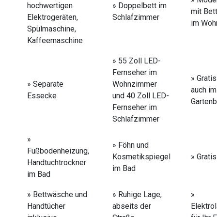
hochwertigen
» Doppelbett im
mit Bet
Elektrogeräten,
Schlafzimmer
im Woh
Spülmaschine,
Kaffeemaschine
» 55 Zoll LED-
Fernseher im
» Grat
» Separate
Wohnzimmer
auch im
Essecke
und 40 Zoll LED-
Gartenb
Fernseher im
Schlafzimmer
»
» Föhn und
Fußbodenheizung,
Kosmetikspiegel
» Grati
Handtuchtrockner
im Bad
im Bad
» Bettwäsche und
» Ruhige Lage,
»
Handtücher
abseits der
Elektro