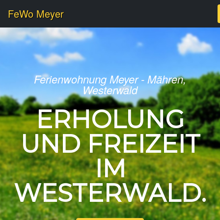
FeWo Meyer
Ferienwohnung Meyer - Mähren,
Westerwald
ERHOLUNG
UND FREIZEIT
IM
WESTERWALD.